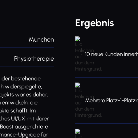
Ergebnis
München
10 neue Kunden inner
Physiotherapie
s der bestehende
ch widerspiegelte,
rojekts war es daher,
Mehrere Platz-1-Platz
entwickeln, die
kte schafft. Im
hes UI/UX mit klarer
 Boost ausgerichtete
rmance-Upgrade für