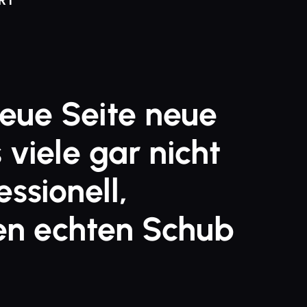
RT
neue Seite neue
viele gar nicht
ssionell,
nen echten Schub