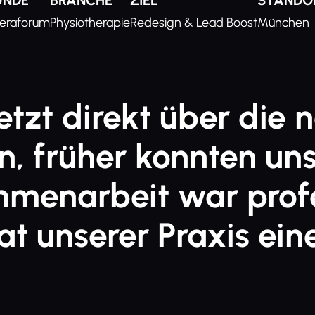
UNDE
BRANCHE
ZIEL
STANDO
eraforum
Physiotherapie
Redesign & Lead Boost
München
tzt direkt über die 
, früher konnten uns 
mmenarbeit war profe
at unserer Praxis ei